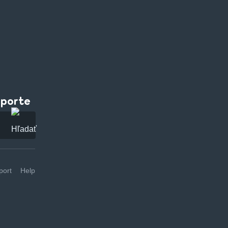
pporte
ort
Help